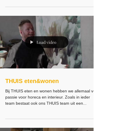
OFBD
In onze winkel aan Het Ruim in Dronten bieden wij
tienduizenden boeken aan in een breed aanbod
met vaak actuele titels. De boeken zijn...
Load video
THUIS eten&wonen