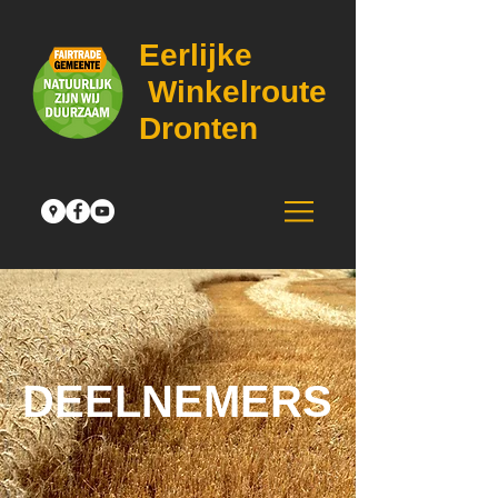
Eerlijke
Winkelroute
Dronten
DEELNEMERS