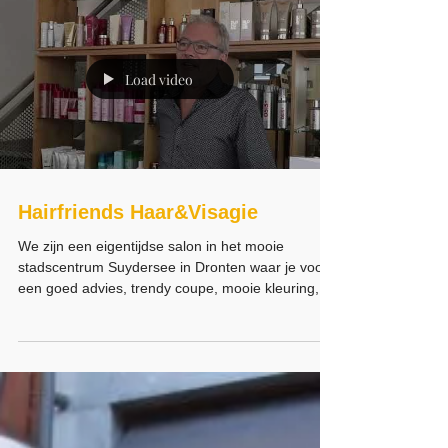
Bij THUIS eten en wonen hebben we allemaal veel
passie voor horeca en interieur. Zoals in ieder
team bestaat ook ons THUIS team uit een...
Load video
Hairfriends Haar&Visagie
We zijn een eigentijdse salon in het mooie
stadscentrum Suydersee in Dronten waar je voor
een goed advies, trendy coupe, mooie kleuring,...