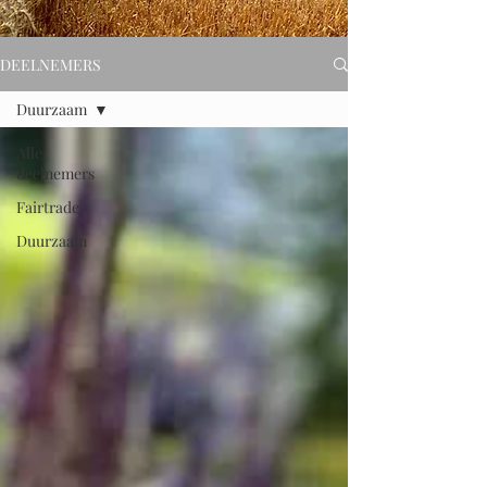
DEELNEMERS
Duurzaam
Alle
deelnemers
Fairtrade
Duurzaam