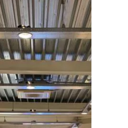
duurzaam bij! De Rede 62 -64, 8251EX...