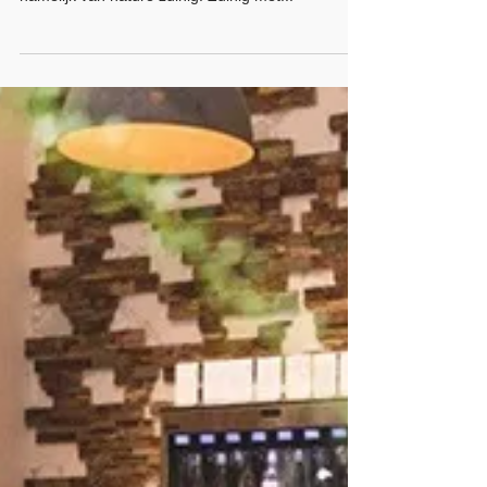
Albert Heijn
Albert Heijn Dronten Centrum. Wij staan voor
service en kwaliteit. Bij ons kun je terecht voor een
ruim assortiment met vers artikelen en...
Vomar Voordeelmarkt
Vomar laat graag zien dat discount en duurzaam
heel goed samen gaan. Als kruidenier zijn wij
namelijk van nature zuinig. Zuinig met...