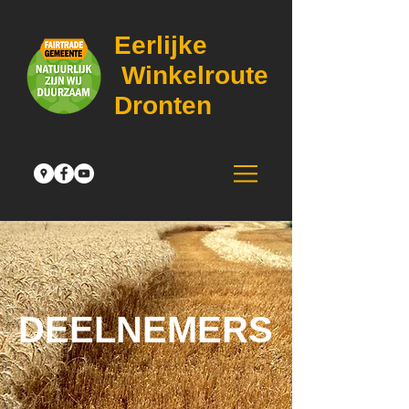
Eerlijke
Winkelroute
Dronten
DEELNEMERS