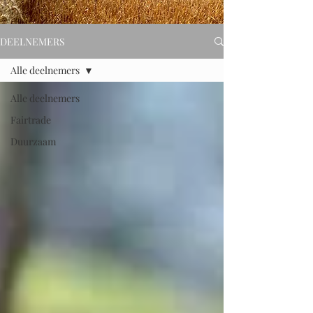
DEELNEMERS
Alle deelnemers
Alle deelnemers
Fairtrade
Duurzaam