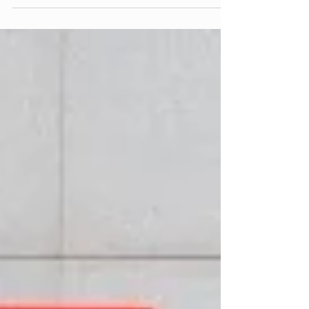
kan ontmoeten. Er is een dierenpark,...